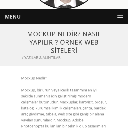
MENU
MOCKUP NEDIR? NASIL
YAPILIR ? ÖRNEK WEB
SITELERI
/ YAZILAR & ALINTILAR
Mockup Nedir?
Mockup, bir ürün veya içerik tasarımını en iyi
şekilde sunmanız için geliştirilmiş modern
çalışmalar bütünüdür. Mackuplar; kartvizit, broşür,
katalog, kurumsal kimlik çalışmaları, çanta, bardak,
araç giydirme, tabela, web site gibi geniş bir alana
yayılan sunumlardır. Mockup, Adobe
Photoshop’ta kullanılan bir teknik olup tasarımları