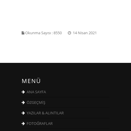
Okunma Sayısı :
8550
14 Nisan 2021
MENÜ
ANA SAYFA
ÖZGEÇMİŞ
YAZILAR & ALINTILAR
FOTOĞRAFLAR