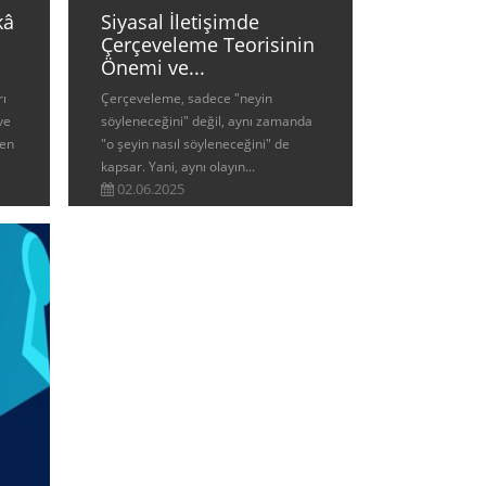
kâ
Siyasal İletişimde
Çerçeveleme Teorisinin
Önemi ve...
rı
Çerçeveleme, sadece "neyin
ve
söyleneceğini" değil, aynı zamanda
len
"o şeyin nasıl söyleneceğini" de
kapsar. Yani, aynı olayın...
02.06.2025