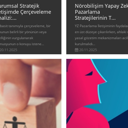
urumsal Stratejik
Nörobilişim Yapay Ze
letişimde Çerçeveleme
Pazarlama
alizi:...
Stratejilerinin T...
basit tanımıyla çerçeveleme, bir
YZ Pazarlama İletişiminin faydala
unun belirli bir yönünün veya
en üst düzeye çıkarılırken, ahlaki 
lliğinin vurgulanarak
yasal gözetim mekanizmaları aci
muoyunun o konuyu istene...
kurulmalıdı...
20.11.2025
20.11.2025