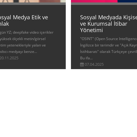
osyal Medya Etik ve
Sosyal Medyada Kişis
hlak
ve Kurumsal İtibar
Yönetimi
ün YZ; deepfake video içerikler
yüksek ölçekli metin/görsel
"OSINT" (Open Source Intelligenc
tim yetenekleriyle yalan ve
İngilizce bir terimdir ve "Açık Kay
ıltıcı medyayı benze...
İstihbaratı" olarak Türkçeye çevril
20.11.2025
Bu ifa...
07.04.2025