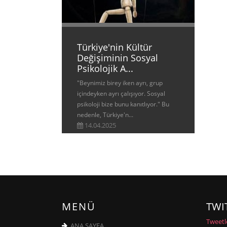
Türkiye'nin Kültür
Değişiminin Sosyal
Psikolojik A...
"Beynimiz birey iken ayrı, grup
içindeyken ayrı çalışıyor. Sosyal
psikoloji bize bunu kanıtlıyor." Bu
nedenle, Türkiye'n...
14.04.2025
MENÜ
TWI
Tweet
ANA SAYFA