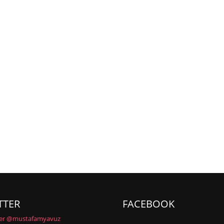
TTER
FACEBOOK
ler @mustafamyavuz