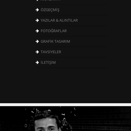
ÖZGEÇMİŞ
YAZILAR & ALINTILAR
FOTOĞRAFLAR
GRAFİK TASARIM
TAVSİYELER
İLETİŞİM