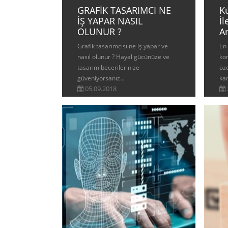
GRAFİK TASARIMCI NE
K
İŞ YAPAR NASIL
İ
OLUNUR ?
An
Grafik tasarımcısı ne iş yapar ve
En 
nasıl olunur ? Hayal gücünüze ve
kon
tasarım becerilerinize
öze
güveniyorsanız...
ka
05.09.2018