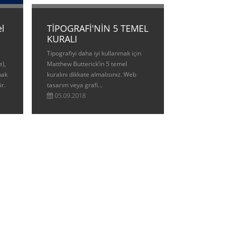
el
TİPOGRAFİ'NİN 5 TEMEL
KURALI
Tipografiyi daha iyi kullanmak için
e),
Matthew Butterick’in 5 temel
nak
kuralını dikkate almalısınız. Web
ir.
tasarım veya grafi...
05.09.2018